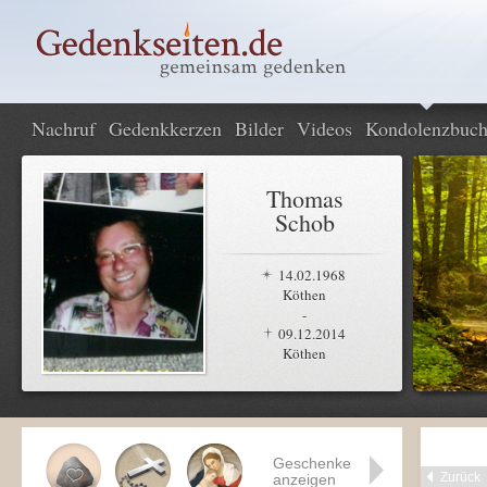
Nachruf
Gedenkkerzen
Bilder
Videos
Kondolenzbuc
Thomas
Schob
14.02.1968
Köthen
-
09.12.2014
Köthen
Geschenke
Zurück
anzeigen