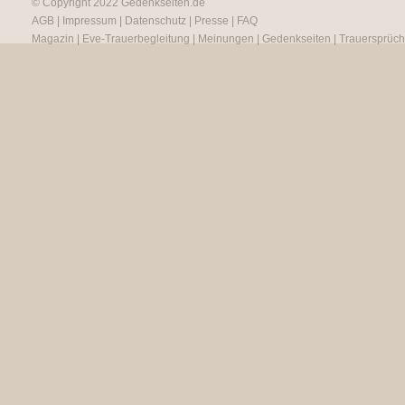
© Copyright 2022
Gedenkseiten.de
AGB
|
Impressum
|
Datenschutz
|
Presse
|
FAQ
Magazin
|
Eve-Trauerbegleitung
|
Meinungen
|
Gedenkseiten
|
Trauersprüc