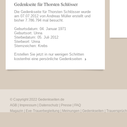
Gedenkseite für Thorsten Schlösser
Die Gedenkseite für Thorsten Schlösser wurde
am 07.07.2012 von
Andreas Müller
erstellt und
bisher 7.786.794 mal besucht.
Geburtsdatum: 04. Januar 1971
Geburtsort: Unna
Sterbedatum: 05. Juli 2012
Sterbeort: Unna
Sternzeichen: Krebs
Erstellen Sie jetzt in nur wenigen Schritten
kostenfrei eine persönliche Gedenkseiten
© Copyright 2022
Gedenkseiten.de
AGB
|
Impressum
|
Datenschutz
|
Presse
|
FAQ
Magazin
|
Eve-Trauerbegleitung
|
Meinungen
|
Gedenkseiten
|
Trauersprüc