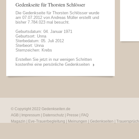
Gedenkseite für Thorsten Schlösser
Die Gedenkseite für Thorsten Schlösser wurde
am 07.07.2012 von
Andreas Müller
erstellt und
bisher 7.784.023 mal besucht.
Geburtsdatum: 04. Januar 1971
Geburtsort: Unna
Sterbedatum: 05. Juli 2012
Sterbeort: Unna
Sternzeichen: Krebs
Erstellen Sie jetzt in nur wenigen Schritten
kostenfrei eine persönliche Gedenkseiten
© Copyright 2022
Gedenkseiten.de
AGB
|
Impressum
|
Datenschutz
|
Presse
|
FAQ
Magazin
|
Eve-Trauerbegleitung
|
Meinungen
|
Gedenkseiten
|
Trauersprüc