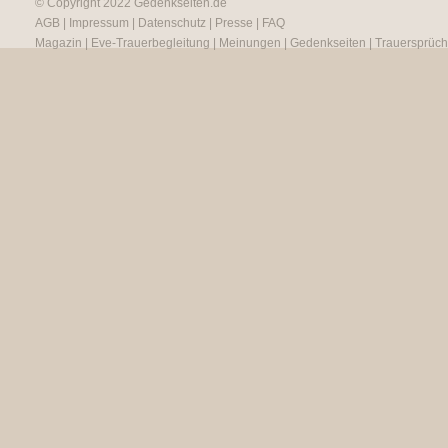
© Copyright 2022
Gedenkseiten.de
AGB
|
Impressum
|
Datenschutz
|
Presse
|
FAQ
Magazin
|
Eve-Trauerbegleitung
|
Meinungen
|
Gedenkseiten
|
Trauersprüc