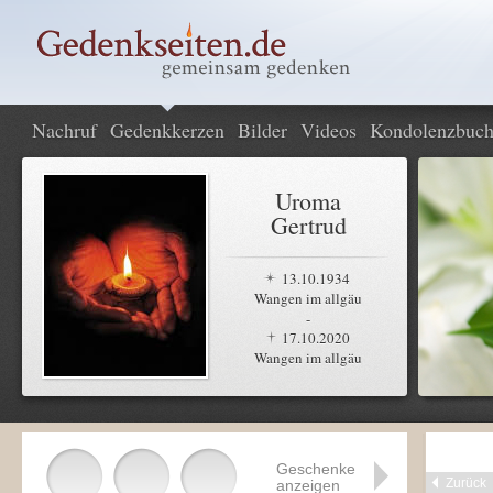
Nachruf
Gedenkkerzen
Bilder
Videos
Kondolenzbuc
Uroma
Gertrud
13.10.1934
Wangen im allgäu
-
17.10.2020
Wangen im allgäu
Geschenke
Zurück
anzeigen