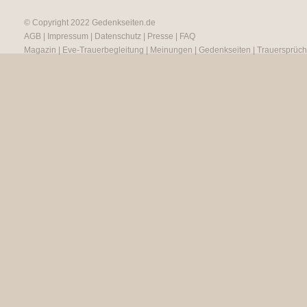
© Copyright 2022
Gedenkseiten.de
AGB
|
Impressum
|
Datenschutz
|
Presse
|
FAQ
Magazin
|
Eve-Trauerbegleitung
|
Meinungen
|
Gedenkseiten
|
Trauersprüc