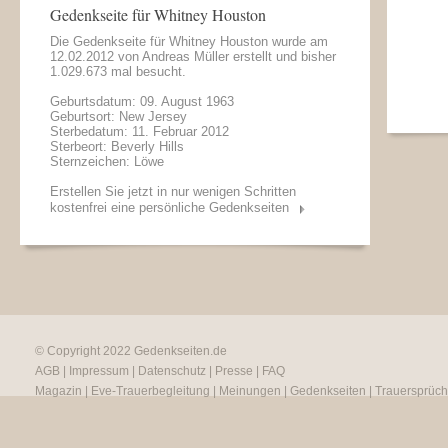
Gedenkseite für Whitney Houston
Die Gedenkseite für Whitney Houston wurde am
12.02.2012 von
Andreas Müller
erstellt und bisher
1.029.673 mal besucht.
Geburtsdatum: 09. August 1963
Geburtsort: New Jersey
Sterbedatum: 11. Februar 2012
Sterbeort: Beverly Hills
Sternzeichen: Löwe
Erstellen Sie jetzt in nur wenigen Schritten
kostenfrei eine persönliche Gedenkseiten
© Copyright 2022
Gedenkseiten.de
AGB
|
Impressum
|
Datenschutz
|
Presse
|
FAQ
Magazin
|
Eve-Trauerbegleitung
|
Meinungen
|
Gedenkseiten
|
Trauersprüc