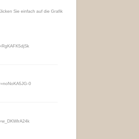
icken Sie einfach auf die Grafik
v=RgKAFK5djSk
?v=noNoKA5JG-0
v=w_DKWlrA24k