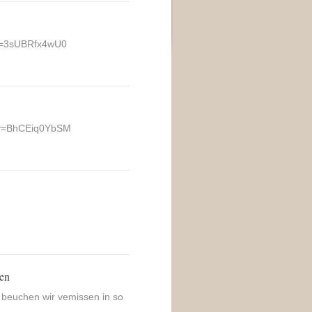
v=3sUBRfx4wU0
?v=BhCEiq0YbSM
hen
 beuchen wir vemissen in so