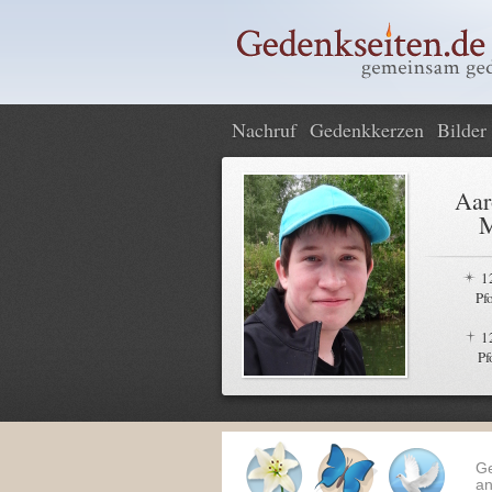
Nachruf
Gedenkkerzen
Bilder
Aar
M
1
Pf
1
Pf
G
an