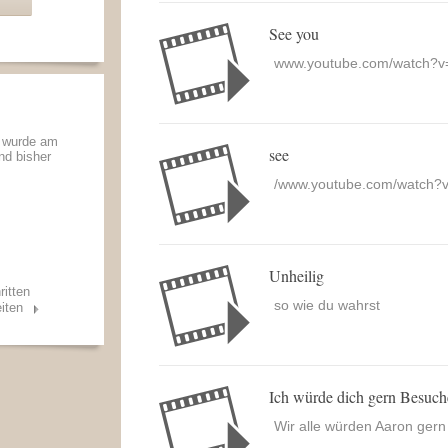
See you
www.youtube.com/watch?
r wurde am
see
und bisher
/www.youtube.com/watch
Unheilig
ritten
so wie du wahrst
iten
Ich würde dich gern Besuc
Wir alle würden Aaron gern