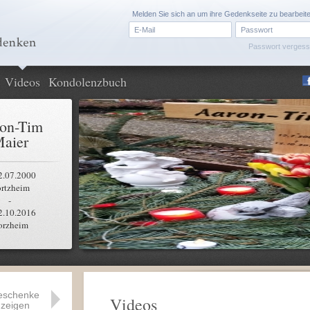
Melden Sie sich an um ihre Gedenkseite zu bearbeit
Passwort verges
Videos
Kondolenzbuch
on-Tim
aier
2.07.2000
ortzheim
-
2.10.2016
orzheim
eschenke
Videos
zeigen