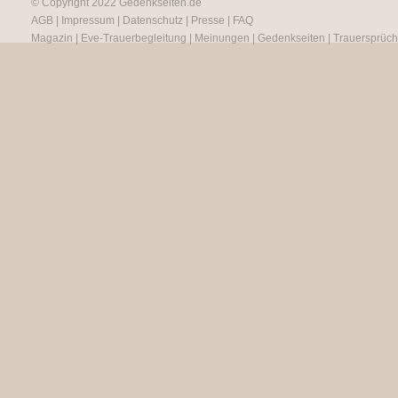
© Copyright 2022
Gedenkseiten.de
AGB
|
Impressum
|
Datenschutz
|
Presse
|
FAQ
Magazin
|
Eve-Trauerbegleitung
|
Meinungen
|
Gedenkseiten
|
Trauersprüc