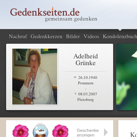
Nachruf
Gedenkkerzen
Bilder
Videos
Kondolenzbuc
Adelheid
Grünke
26.10.1940
Pommern
-
08.03.2007
Flensburg
Geschenke
K
anzeigen