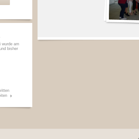
i
ci wurde am
 und bisher
ritten
iten