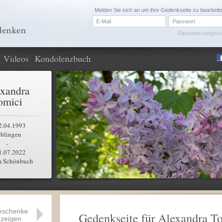
Melden Sie sich an um ihre Gedenkseite zu bearbeit
Passwort verges
Videos
Kondolenzbuch
xandra
omici
2.04.1993
blingen
-
1.07.2022
m Schönbuch
eschenke
Gedenkseite für Alexandra T
zeigen