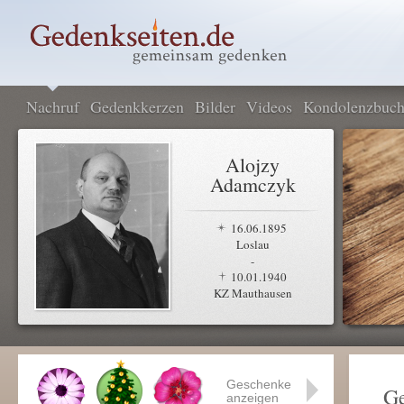
Nachruf
Gedenkkerzen
Bilder
Videos
Kondolenzbuc
Alojzy
Adamczyk
16.06.1895
Loslau
-
10.01.1940
KZ Mauthausen
Geschenke
Ge
anzeigen