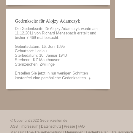
Gedenkseite für Alojzy Adamczyk
Die Gedenkseite für Alojzy Adamczyk wurde am
11.12.2011 von
Richard Mensebach
erstellt und
bisher 7.469 mal besucht.
Geburtsdatum: 16. Juni 1895
Geburtsort: Loslau
Sterbedatum: 10. Januar 1940
Sterbeort: KZ Mauthausen
Sternzeichen: Zwillinge
Erstellen Sie jetzt in nur wenigen Schritten
kostenfrei eine persönliche Gedenkseiten
© Copyright 2022
Gedenkseiten.de
AGB
|
Impressum
|
Datenschutz
|
Presse
|
FAQ
Magazin
|
Eve-Trauerbegleitung
|
Meinungen
|
Gedenkseiten
|
Trauersprüc