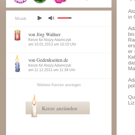
Al
in
Musik:
Ad
von Jörg Wallner
bi
Ra
Kerze für Alojzy Adamczyk
am 10.01.2013 um 10:10 Uhr
er
er 
Ke
von Gedenkseiten.de
da
Kerze für Alojzy Adamczyk
Ma
am 11.12.2011 um 11:39 Uhr
Ad
Weitere Kerzen anzeigen
pol
Qu
Li
Kerze anzünden