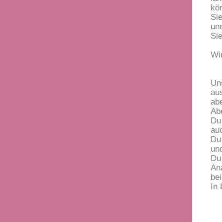
kör
Si
un
Sie
Wi
Un
au
ab
Abe
Du 
au
Du
un
Du
An
bei
In 