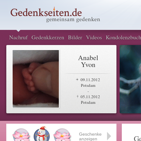
Nachruf
Gedenkkerzen
Bilder
Videos
Kondolenzbuc
Anabel
Yvon
09.11.2012
Potsdam
-
05.11.2012
Potsdam
Geschenke
G
anzeigen