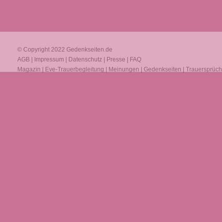
© Copyright 2022
Gedenkseiten.de
AGB
|
Impressum
|
Datenschutz
|
Presse
|
FAQ
Magazin
|
Eve-Trauerbegleitung
|
Meinungen
|
Gedenkseiten
|
Trauersprüc