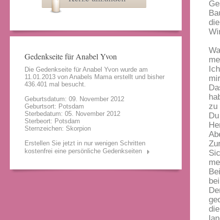
Ge
Ba
die
Wi
Wa
Gedenkseite für Anabel Yvon
me
Ich
Die Gedenkseite für Anabel Yvon wurde am
11.01.2013 von
Anabels Mama
erstellt und bisher
mir
436.401 mal besucht.
Da
ha
Geburtsdatum: 09. November 2012
zu 
Geburtsort: Potsdam
Sterbedatum: 05. November 2012
Du
Sterbeort: Potsdam
Her
Sternzeichen: Skorpion
Ab
Zu
Erstellen Sie jetzt in nur wenigen Schritten
kostenfrei eine persönliche Gedenkseiten
Sic
me
Be
bei
De
ged
di
la