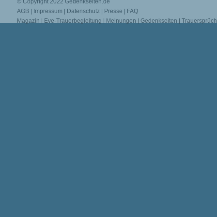
© Copyright 2022
Gedenkseiten.de
AGB
|
Impressum
|
Datenschutz
|
Presse
|
FAQ
Magazin
|
Eve-Trauerbegleitung
|
Meinungen
|
Gedenkseiten
|
Trauersprüc