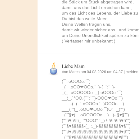
die Stück um Stück abgetragen wird,
damit uns das Licht erreichen kann,
um das Licht des Lebens, der Liebe zu
Du bist das weite Meer,
Deine Wellen tragen uns,
damit wir wieder sicher ans Land kom
um Deine Unendlichkeit spüren zu kön
( Verfasser mir unbekannt )
Liebe Mam
Von Marco am 04.08.2026 um 04:37 |
melden
(¯`.oOOOo.´¯)
_(¯ .oOO❤OOo.´¯)-(¯`:´¯)-.
_(_ .oOOOOOo ._).oOOOo.´¯)
__(_.`°OO.(¯`:´¯)-OOO❤Oo´¯)
___ -(_(¯`.oOOOo.´¯)OOOo ._)
___(""(_ .oOO❤OOo´¯)O° ´_)"")
_(""§♥(_ .oOOOOOo ._)._)- §♥§"")
(""§♥§§§_.`°OOO° ´_) §§§§§§♥§"")
(""§♥§§§§§-(_.:._)-§§§§§§§§§♥§"")
(""§♥§§§§§§§§§§§§§§§§§§§§♥§"")
_(""§♥§§§§§§§§§§§§§§§§§§♥§"")