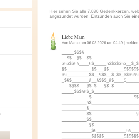
Hier sehen Sie alle 7.898 Gedenkkerzen, wel
angezündet wurden. Entzünden auch Sie ein
Liebe Mam
Von Marco am 06.08.2026 um 04:49 |
melden
_____$$$§
__$$__§$__$$
$§$$$§§____§$_____§$$$$$§$__$_$
§$__________§$___§$______$$$$$$
$§_________$$__§$$__$_$$_$$$§§§
_$§$_______§__§$$$_§$____$_____
___$§$$___§$_$___§$_$__________
_____$$$§§$_$__________________
___________$_________________$$
__________§$___________________
__________§____________________
__________$$__________________§
n
__________$$___________________
___________§$__________________
____________$§____________§§___
____________$§$§$________$§$$§$