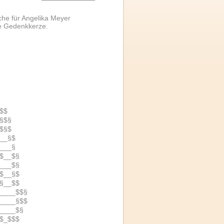
che für Angelika Meyer
e Gedenkkerze.
$$
§$§
$§$
__§$
___§
$__$§
___$§
$__§$
§__$$
____$$§
____§$$
____$§
$_$$$