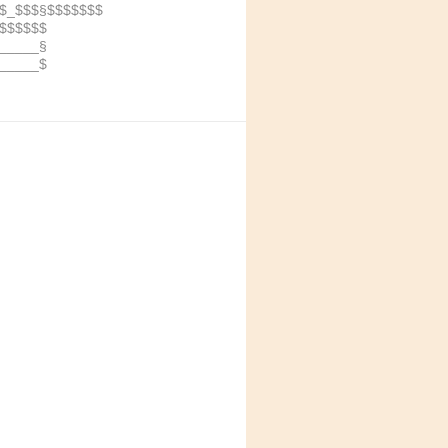
$_$$$§$$$$$$$
$$$$$$
_____§
_____$