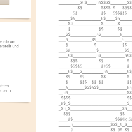
_________$§$____§§$$$$_______$$
________$§________$$$$_$___$§§$
______$§__________§$___$$$§§$__
_____$§___________§$____$§_____
____$§____________$______$_____
____§____________§$______$§____
___$$___________§$________§____
___§__________$§___________§___
 wurde am
___§___________$___________§$__
erstellt und
___$§___________$___________$$_
____§$__________§$__________§§$
_____$§$_________$§__________$_
_____$$$§$________§¢$$_______§_
____§$___$_________§§________§$
___$§____$§_______$$_________$_
___§_____§§$__§§_§§__________§§
ritten
___§_______$$$§$$____________§§
iten
__§§_________________________$$
_$$$$________________________$$
_§$_$________________________$_
_$§_$______________________$§__
__$§§_____________________§$___
____§$__________________$$§©g.$
_____§________________$$$_§_$__
_____§________________$§_§$_$§_