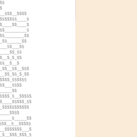
$§
$
__§$$__$$$$
$§$$$§§____§
$____$$____$
§$_________§
$§________$$
_$§______$$
___§$___$§
____$$_§§
$__$_$_$$
§§__$__$
_$$__§$__$§$
__$$_$§_$_$$
$$$$_§§$$§§
§$___§§$$
_____$$
§$$$_§__$$$§$
$____$§$$$_§$
_$$$$§$$$$$$
____$$§$
_____§_____$$
§$$__§__$$$$§
__$$$$$$$___$
_$__$$$_$$$_§