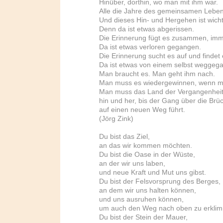
Hinüber, dorthin, wo man mit ihm war.
Alle die Jahre des gemeinsamen Leben
Und dieses Hin- und Hergehen ist wicht
Denn da ist etwas abgerissen.
Die Erinnerung fügt es zusammen, imm
Da ist etwas verloren gegangen.
Die Erinnerung sucht es auf und findet 
Da ist etwas von einem selbst weggeg
Man braucht es. Man geht ihm nach.
Man muss es wiedergewinnen, wenn man
Man muss das Land der Vergangenheit
hin und her, bis der Gang über die Brü
auf einen neuen Weg führt.
(Jörg Zink)
Du bist das Ziel,
an das wir kommen möchten.
Du bist die Oase in der Wüste,
an der wir uns laben,
und neue Kraft und Mut uns gibst.
Du bist der Felsvorsprung des Berges,
an dem wir uns halten können,
und uns ausruhen können,
um auch den Weg nach oben zu erkli
Du bist der Stein der Mauer,