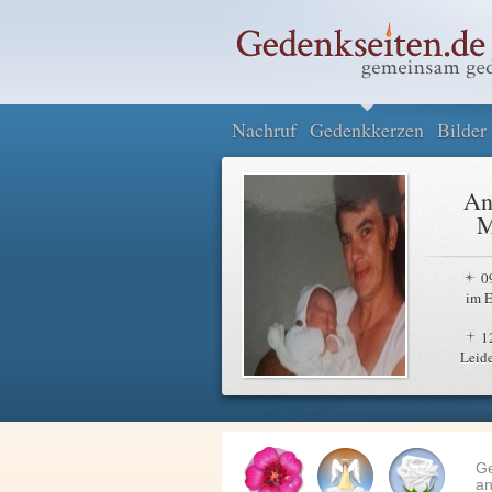
Nachruf
Gedenkkerzen
Bilder
An
M
0
im E
1
Leide
G
an