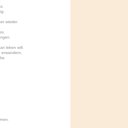
s.
ig.
er wieder.
es.
angen.
 leben will.
 erwandern,
cke
mmen.