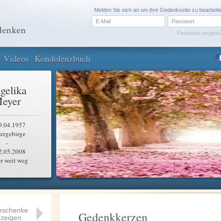
Melden Sie sich an um ihre Gedenkseite zu bearbeit
Passwort verges
Videos
Kondolenzbuch
gelika
eyer
9.04.1957
rzgebirge
-
2.05.2008
r weit weg
eschenke
Gedenkkerzen
zeigen