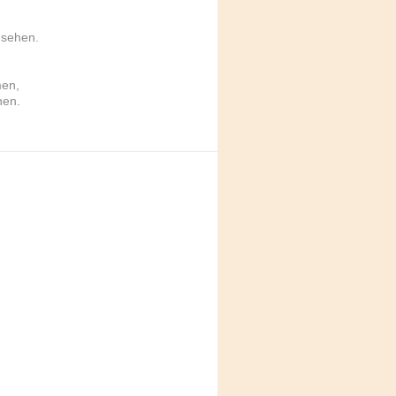
 sehen.
men,
nen.