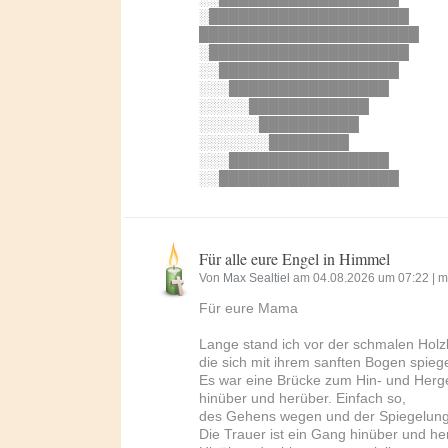
░████████████████████
██████████████████████
░████████████████████
░░██████████████████
░░░████████████████
░░░░░████████████
░░░░░░██████████
░░░░░░░████████
░░░████████████████
░░██████████████████
Für alle eure Engel in Himmel
Von
Max Sealtiel
am 04.08.2026 um 07:22 |
m
Für eure Mama
Lange stand ich vor der schmalen Holz
die sich mit ihrem sanften Bogen spiege
Es war eine Brücke zum Hin- und Herg
hinüber und herüber. Einfach so,
des Gehens wegen und der Spiegelun
Die Trauer ist ein Gang hinüber und he