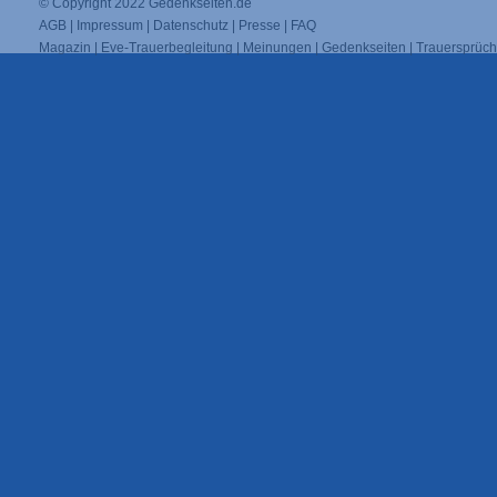
© Copyright 2022
Gedenkseiten.de
AGB
|
Impressum
|
Datenschutz
|
Presse
|
FAQ
Magazin
|
Eve-Trauerbegleitung
|
Meinungen
|
Gedenkseiten
|
Trauersprüc