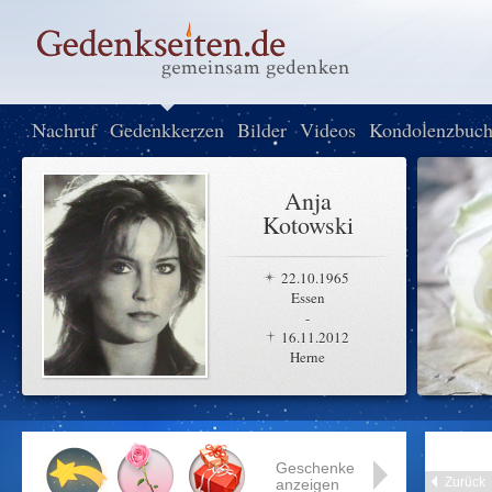
Nachruf
Gedenkkerzen
Bilder
Videos
Kondolenzbuc
Anja
Kotowski
22.10.1965
Essen
-
16.11.2012
Herne
Geschenke
Zurück
anzeigen