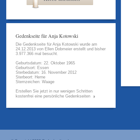
Gedenkseite für Anja Kotowski
Die Gedenkseite für Anja Kotowski wurde am
24.12.2013 von
Ellen Dobmeier
erstellt und bisher
3.977.366 mal besucht.
Geburtsdatum: 22. Oktober 1965
Geburtsort: Essen
Sterbedatum: 16. November 2012
Sterbeort: Herne
Sternzeichen: Waage
Erstellen Sie jetzt in nur wenigen Schritten
kostenfrei eine persönliche Gedenkseiten