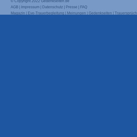
© Copyright 2022
Gedenkseiten.de
AGB
|
Impressum
|
Datenschutz
|
Presse
|
FAQ
Magazin
|
Eve-Trauerbegleitung
|
Meinungen
|
Gedenkseiten
|
Trauersprüc