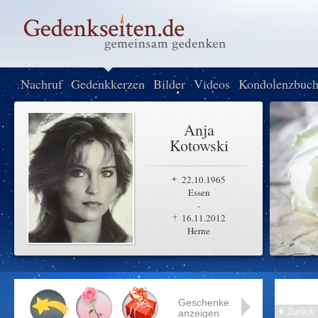
Nachruf
Gedenkkerzen
Bilder
Videos
Kondolenzbuc
Anja
Kotowski
22.10.1965
Essen
-
16.11.2012
Herne
Geschenke
Zurück
anzeigen