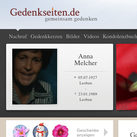
Nachruf
Gedenkkerzen
Bilder
Videos
Kondolenzbuc
Anna
Melcher
05.07.1927
Leoben
-
23.01.1989
Leoben
Geschenke
Ge
anzeigen