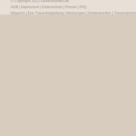
© Copyright 2022
Gedenkseiten.de
AGB
|
Impressum
|
Datenschutz
|
Presse
|
FAQ
Magazin
|
Eve-Trauerbegleitung
|
Meinungen
|
Gedenkseiten
|
Trauersprüc