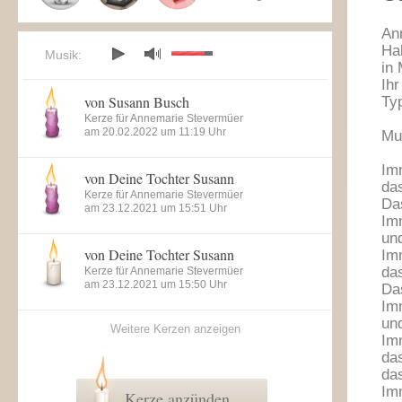
An
Ha
Musik:
in
Ih
von Susann Busch
Ty
Kerze für Annemarie Stevermüer
am 20.02.2022 um 11:19 Uhr
Mu
Im
von Deine Tochter Susann
da
Kerze für Annemarie Stevermüer
Das
am 23.12.2021 um 15:51 Uhr
Imm
und
von Deine Tochter Susann
Im
da
Kerze für Annemarie Stevermüer
am 23.12.2021 um 15:50 Uhr
Das
Im
un
Weitere Kerzen anzeigen
Im
da
das
Im
Kerze anzünden