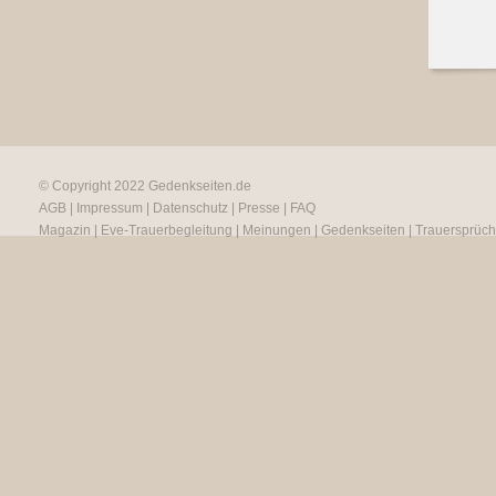
© Copyright 2022
Gedenkseiten.de
AGB
|
Impressum
|
Datenschutz
|
Presse
|
FAQ
Magazin
|
Eve-Trauerbegleitung
|
Meinungen
|
Gedenkseiten
|
Trauersprüc