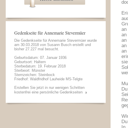
doc
Er
au
Gr
an 
Gedenkseite für Annemarie Stevermüer
an 
an 
Die Gedenkseite für Annemarie Stevermüer wurde
am 30.03.2018 von
Susann Busch
erstellt und
an 
bisher 27.227 mal besucht.
an
er
Geburtsdatum: 07. Januar 1936
sie
Geburtsort: Haltern
Sterbedatum: 19. Februar 2018
So
Sterbeort: Münster
wei
Sternzeichen: Steinbock
Friedhof: Waldfridhof Lauheide MS-Telgte
Mu
Erstellen Sie jetzt in nur wenigen Schritten
Du 
kostenfrei eine persönliche Gedenkseiten
Se
Re
ge
Wir
Du
In