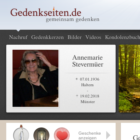
Nachruf
Gedenkkerzen
Bilder
Videos
Kondolenzbuc
Annemarie
Stevermüer
07.01.1936
Haltern
-
19.02.2018
Münster
Geschenke
Ge
anzeigen