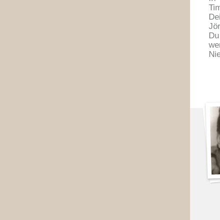
Ti
De
Jör
Du
we
Ni