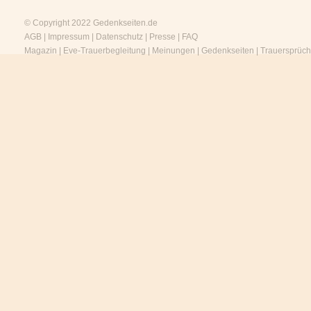
© Copyright 2022
Gedenkseiten.de
AGB
|
Impressum
|
Datenschutz
|
Presse
|
FAQ
Magazin
|
Eve-Trauerbegleitung
|
Meinungen
|
Gedenkseiten
|
Trauersprüc