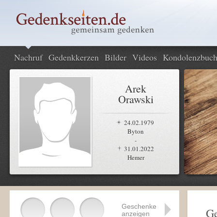
Nachruf
Gedenkkerzen
Bilder
Videos
Kondolenzbuc
Arek
Orawski
24.02.1979
Byton
-
31.01.2022
Hemer
Geschenke
Ge
anzeigen