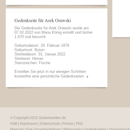
Gedenkseite für Arek Orawski
Die Gedenkseite für Arek Orawski wurde am
07.02.2022 von
Manu König
erstellt und bisher
1.670 mal besucht.
Geburtsdatum: 24. Februar 1979
Geburtsort: Byton
Sterbedatum: 31. Januar 2022
Sterbeort: Hemer
Sternzeichen: Fische
Erstellen Sie jetzt in nur wenigen Schritten
kostenfrei eine persönliche Gedenkseiten
© Copyright 2022
Gedenkseiten.de
AGB
|
Impressum
|
Datenschutz
|
Presse
|
FAQ
Magazin
|
Eve-Trauerbegleitung
|
Meinungen
|
Gedenkseiten
|
Trauersprüc