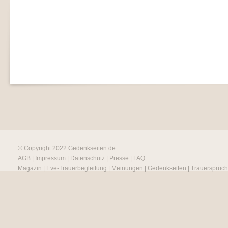
© Copyright 2022
Gedenkseiten.de
AGB
|
Impressum
|
Datenschutz
|
Presse
|
FAQ
Magazin
|
Eve-Trauerbegleitung
|
Meinungen
|
Gedenkseiten
|
Trauersprüc