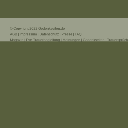
© Copyright 2022
Gedenkseiten.de
AGB
|
Impressum
|
Datenschutz
|
Presse
|
FAQ
Magazin
|
Eve-Trauerbegleitung
|
Meinungen
|
Gedenkseiten
|
Trauersprüc