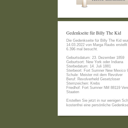
Gedenkseite für Billy The Kid
Die Gedenkseite für Billy The Kid w
14.03.2022 von
Marga Raubs
erstellt
6.396 mal besucht.
Geburtsdatum: 23. Dezember 1859
Geburtsort: New York oder Indiana
Sterbedatum: 14. Juli 1881
Sterbeort: Fort Sumner New Mexico
Schule: Meister mit dem Revolver
Beruf: Revolverheld Gesetzloser
Sternzeichen: Krebs
Friedhof: Fort Sumner NM 88119 Vere
Staaten
Erstellen Sie jetzt in nur wenigen Sch
kostenfrei eine persönliche Gedenkse