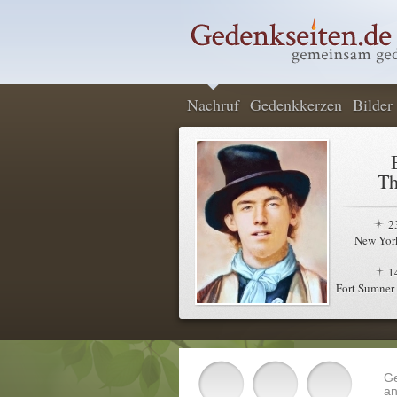
Nachruf
Gedenkkerzen
Bilder
Th
2
New York
1
Fort Sumne
G
an