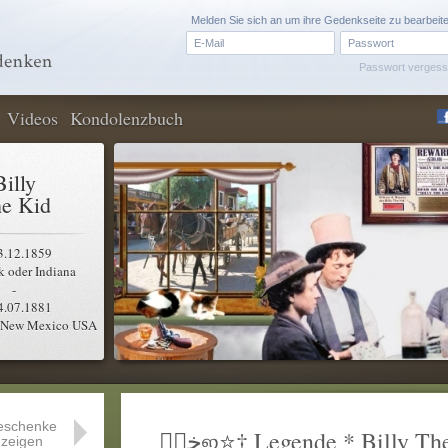
Melden Sie sich an um ihre Gedenkseite zu bearbeit
Passwort verges
Videos
Kondolenzbuch
Billy
e Kid
3.12.1859
 oder Indiana
-
4.07.1881
r New Mexico USA
eschenke
zeigen