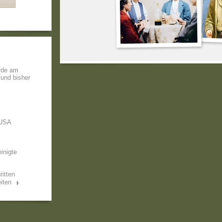
urde am
 und bisher
 USA
inigte
ritten
iten