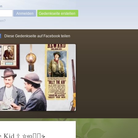
en
Gedenkseite erstellen
sen?
Diese Gedenkseite auf Facebook teilen
ڿڰۣஐ⭐️† Legende * Billy The Kid † ⭐️ஐڿڰۣ