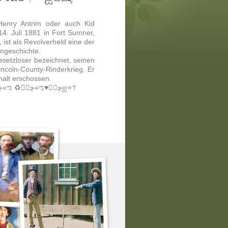
Henry Antrim oder auch Kid
14. Juli 1881 in Fort Sumner,
 ist als Revolverheld eine der
ngeschichte.
esetzloser bezeichnet, seinen
ncoln-County-Rinderkrieg. Er
halt erschossen.
†⭐️ஐಌڿڰۣ«ಌ♻️ڿڰۣ«ಌ ♥ڿڰۣ«ಌ♻️ ڿڿڰۣ ♥ڿڰۣ«ಌ ♻️ڿڰۣ«ಌ♥ڿڰۣஐ⭐️†