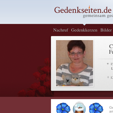
Nachruf
Gedenkkerzen
Bilder
C
F
1
L
1
G
an