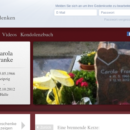
Melden Sie sich an um ihre Gedenkseite zu bearbeit
Passwort verges
Videos
Kondolenzbuch
arola
ranke
5.05.1966
eipzig
-
2.10.2012
Halle
eschenke
Eine brennende Kerze:
Zurück
zeigen