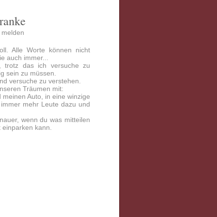
Franke
|
melden
oll. Alle Worte können nicht
ie auch immer...
h, trotz das ich versuche zu
ig sein zu müssen.
nd versuche zu verstehen.
 unseren Träumen mit:
d meinen Auto, in eine winzige
n immer mehr Leute dazu und
nauer, wenn du was mitteilen
t einparken kann.