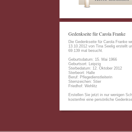
Gedenkseite für Carola Franke
Die Gedenkseite für Carola Franke 
13.10.2012 von
Tina Seelig
erstellt u
69.139 mal besucht.
Geburtsdatum: 15. Mai 1966
Geburtsort: Leipzig
Sterbedatum: 12. Oktober 2012
Sterbeort: Halle
Beruf: Pflegedienstleiterin
Sternzeichen: Stier
Friedhof: Wehlitz
Erstellen Sie jetzt in nur wenigen Sch
kostenfrei eine persönliche Gedenkse