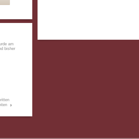
wurde am
nd bisher
ritten
iten