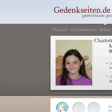
Nachruf
Gedenkkerzen
Bilder
Charlot
M
W
2
M
2
T
G
an