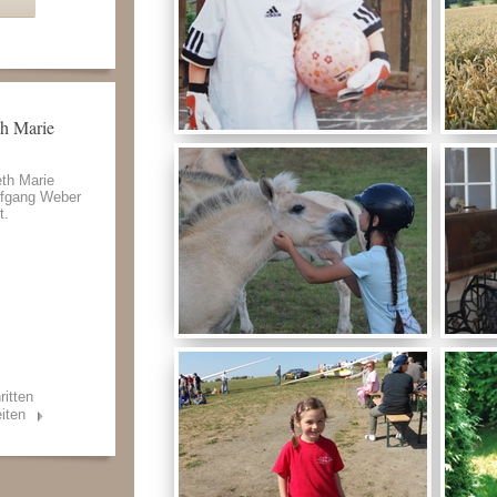
th Marie
eth Marie
fgang Weber
t.
ritten
iten