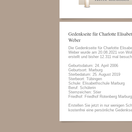
Gedenkseite für Charlotte Elisabe
Weber
Die Gedenkseite für Charlotte Elisab
Weber wurde am 20.08.2021 von
Wol
erstellt und bisher 12.311 mal besuch
Geburtsdatum: 24. April 2006
Geburtsort: Marburg
Sterbedatum: 25. August 2019
Sterbeort: Tübingen
Schule: Elisabethschule Marburg
Beruf: Schülerin
Sternzeichen: Stier
Friedhof: Friedhof Rotenberg Marburg
Erstellen Sie jetzt in nur wenigen Sch
kostenfrei eine persönliche Gedenkse