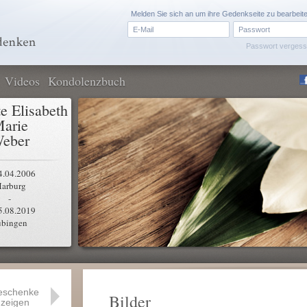
Melden Sie sich an um ihre Gedenkseite zu bearbeit
Passwort verges
Videos
Kondolenzbuch
te Elisabeth
arie
eber
4.04.2006
arburg
-
5.08.2019
übingen
eschenke
Bilder
zeigen