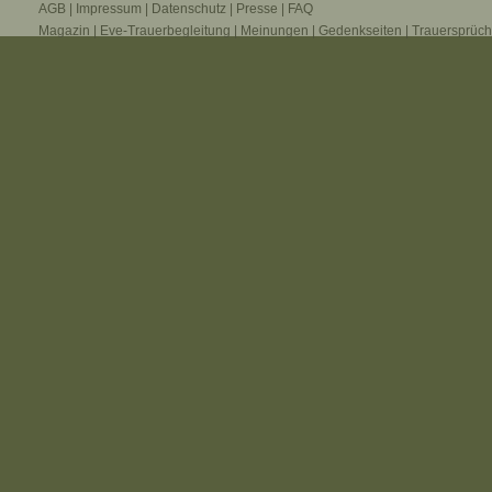
AGB
|
Impressum
|
Datenschutz
|
Presse
|
FAQ
Magazin
|
Eve-Trauerbegleitung
|
Meinungen
|
Gedenkseiten
|
Trauersprüc