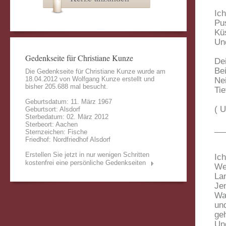
Ic
Pu
Küs
Un
Gedenkseite für Christiane Kunze
Dei
Bei
Die Gedenkseite für Christiane Kunze wurde am
18.04.2012 von
Wolfgang Kunze
erstellt und
Nei
bisher 205.688 mal besucht.
Tie
Geburtsdatum: 11. März 1967
( U
Geburtsort: Alsdorf
Sterbedatum: 02. März 2012
Sterbeort: Aachen
__
Sternzeichen: Fische
Friedhof: Nordfriedhof Alsdorf
Erstellen Sie jetzt in nur wenigen Schritten
Ic
kostenfrei eine persönliche Gedenkseiten
Wel
La
Jen
Wa
und
geh
Un