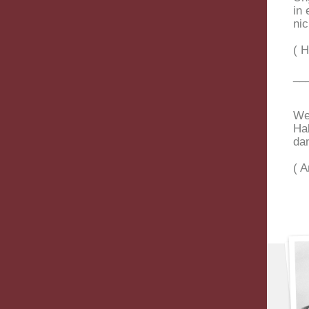
in 
nic
( H
__
We
Hab
da
( A