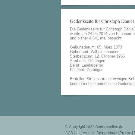
Gedenkseite für Christoph Daniel
Die Gedenkseite für Christoph Daniel
wurde am 24.05.2014 von
Elleonore 
und bisher 4.641 mal besucht.
Geburtsdatum: 05. März 1873
Geburtsort: Wilhelmshausen
Sterbedatum: 12. Oktober 1956
Sterbeort: Göttingen
Beruf: Landarbeiter
Friedhof: Göttingen
Erstellen Sie jetzt in nur wenigen Sch
kostenfrei eine persönliche Gedenkse
© Copyright 2022
Gedenkseiten.de
AGB
|
Impressum
|
Datenschutz
|
Presse
|