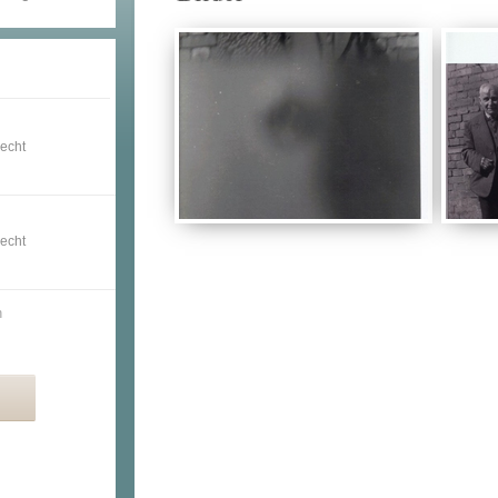
recht
recht
n