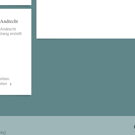
 Andrecht
 Andrecht
Stang
erstellt
ritten
iten
FAQ