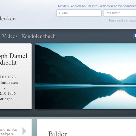
Melden Sie sich an um ihre Gedenkseite zu bearbeit
Passwort verges
Videos
Kondolenzbuch
oph Daniel
drecht
5.03.1873
elmshausen
-
2.10.1956
ttingen
eschenke
Bilder
zeigen