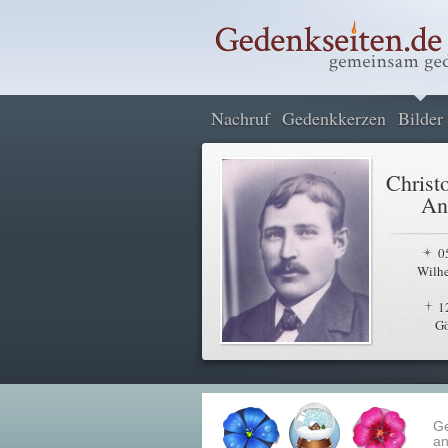
Nachruf
Gedenkkerzen
Bilder
Christ
An
0
Wilh
1
Gö
G
an