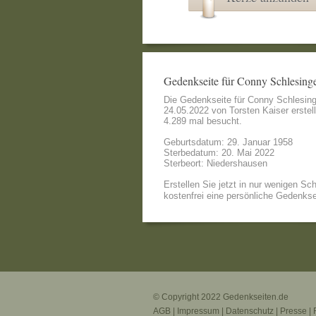
Gedenkseite für Conny Schlesing
Die Gedenkseite für Conny Schlesin
24.05.2022 von
Torsten Kaiser
erstel
4.289 mal besucht.
Geburtsdatum: 29. Januar 1958
Sterbedatum: 20. Mai 2022
Sterbeort: Niedershausen
Erstellen Sie jetzt in nur wenigen Sch
kostenfrei eine persönliche Gedenkse
© Copyright 2022
Gedenkseiten.de
AGB
|
Impressum
|
Datenschutz
|
Presse
|