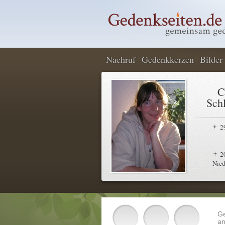
Nachruf
Gedenkkerzen
Bilder
C
Sch
2
2
Nied
G
an