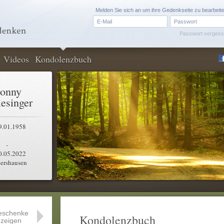
Melden Sie sich an um ihre Gedenkseite zu bearbeit
Passwort verges
Videos
Kondolenzbuch
onny
lesinger
9.01.1958
-
0.05.2022
ershausen
eschenke
Kondolenzbuch
zeigen