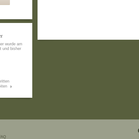
er
ger wurde am
lt und bisher
ritten
iten
FAQ