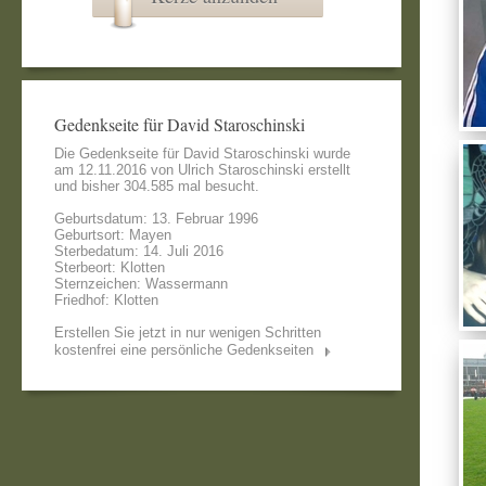
Gedenkseite für David Staroschinski
Die Gedenkseite für David Staroschinski wurde
am 12.11.2016 von
Ulrich Staroschinski
erstellt
und bisher 304.585 mal besucht.
Geburtsdatum: 13. Februar 1996
Geburtsort: Mayen
Sterbedatum: 14. Juli 2016
Sterbeort: Klotten
Sternzeichen: Wassermann
Friedhof: Klotten
Erstellen Sie jetzt in nur wenigen Schritten
kostenfrei eine persönliche Gedenkseiten