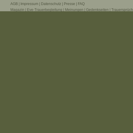
AGB
|
Impressum
|
Datenschutz
|
Presse
|
FAQ
Magazin
|
Eve-Trauerbegleitung
|
Meinungen
|
Gedenkseiten
|
Trauersprüc