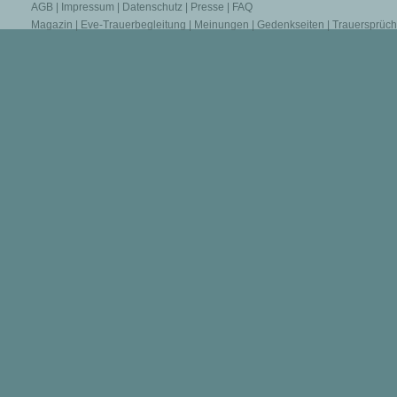
AGB
|
Impressum
|
Datenschutz
|
Presse
|
FAQ
Magazin
|
Eve-Trauerbegleitung
|
Meinungen
|
Gedenkseiten
|
Trauersprüc