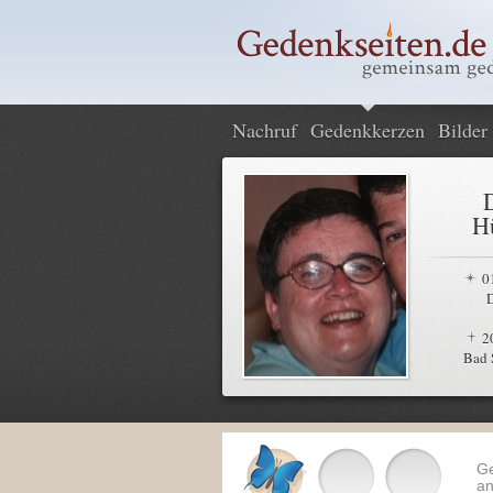
Nachruf
Gedenkkerzen
Bilder
Hü
0
2
Bad 
G
an