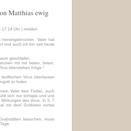
von Matthias ewig
 17:14 Uhr |
melden
n hereingebrochen. Vater hat
rt und auch ich bin seit heute
kaum geschlafen.
mmen mit mir beten, beten,
 Virus überstehen möge !
teuflischen Virus überlassen
rgott zu holen.
ein Vater kein Fieber, auch
fühlt sich nur schlapp und und
 Wirkungen des Virus. In 5..7
nmal mit dem Gröbsten vorbei
 Grabstätten besuchen, muss
 Tage.