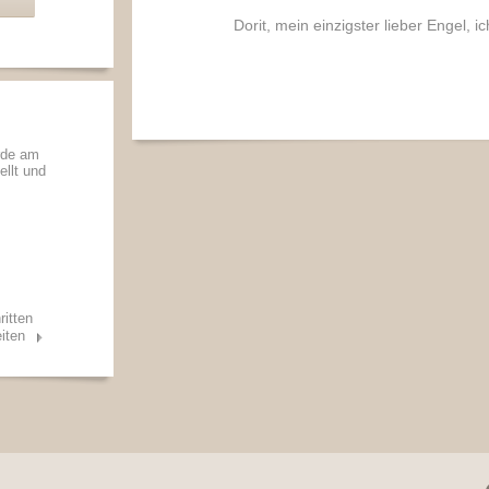
Dorit, mein einzigster lieber Engel, i
rde am
ellt und
ritten
iten