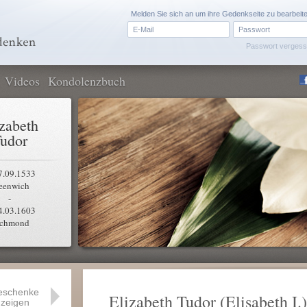
Melden Sie sich an um ihre Gedenkseite zu bearbeit
Passwort verges
Videos
Kondolenzbuch
izabeth
udor
7.09.1533
eenwich
-
4.03.1603
chmond
eschenke
Elizabeth Tudor (Elisabeth I.)
zeigen