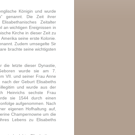
englische Königin und wurde
in“ genannt. Die Zeit ihrer
lisabethanisches Zeitalter
l an wichtigen Ereignissen in
ische Kirche in dieser Zeit zu
 Amerika seine erste Kolonie.
genannt. Zudem umsegelte Sir
are brachte seine wichtigsten
 die letzte dieser Dynastie,
 Geboren wurde sie am 7.
em VII. und seiner Frau Anne
e nach der Geburt Elisabeths
 illegitim und wurde aus der
ch Heinrichs sechste Frau
wurde sie 1544 durch einen
hronfolge aufgenommen. Nach
ner eigenen Hofhaltung auf,
therine Champernowne um die
ihres Lebens zu Elisabeths