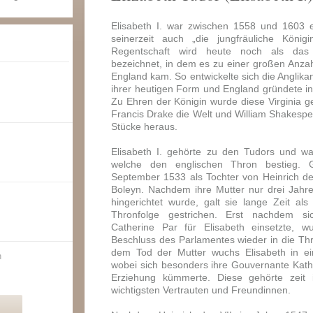
Elisabeth I. war zwischen 1558 und 1603 
seinerzeit auch „die jungfräuliche König
Regentschaft wird heute noch als das E
bezeichnet, in dem es zu einer großen Anzah
England kam. So entwickelte sich die Anglikan
ihrer heutigen Form und England gründete in
Zu Ehren der Königin wurde diese Virginia 
Francis Drake die Welt und William Shakespe
Stücke heraus.
Elisabeth I. gehörte zu den Tudors und war
welche den englischen Thron bestieg.
September 1533 als Tochter von Heinrich d
Boleyn. Nachdem ihre Mutter nur drei Jahr
hingerichtet wurde, galt sie lange Zeit als
Thronfolge gestrichen. Erst nachdem si
Catherine Par für Elisabeth einsetzte, 
Beschluss des Parlamentes wieder in die T
dem Tod der Mutter wuchs Elisabeth in ei
n
wobei sich besonders ihre Gouvernante Ka
Erziehung kümmerte. Diese gehörte zeit 
wichtigsten Vertrauten und Freundinnen.