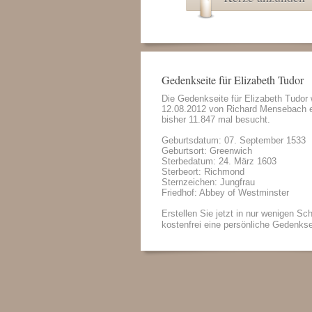
Gedenkseite für Elizabeth Tudor
Die Gedenkseite für Elizabeth Tudor
12.08.2012 von
Richard Mensebach
e
bisher 11.847 mal besucht.
Geburtsdatum: 07. September 1533
Geburtsort: Greenwich
Sterbedatum: 24. März 1603
Sterbeort: Richmond
Sternzeichen: Jungfrau
Friedhof: Abbey of Westminster
Erstellen Sie jetzt in nur wenigen Sch
kostenfrei eine persönliche Gedenkse