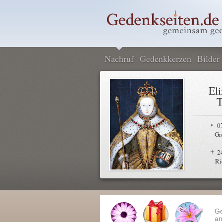
Nachruf
Gedenkkerzen
Bilder
El
T
0
Gr
2
Ri
G
an