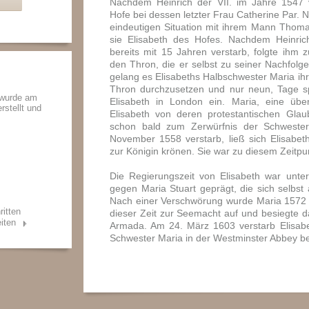
Nachdem Heinrich der VII. im Jahre 1547 v
Hofe bei dessen letzter Frau Catherine Par. N
eindeutigen Situation mit ihrem Mann Thom
sie Elisabeth des Hofes. Nachdem Heinric
bereits mit 15 Jahren verstarb, folgte ihm
den Thron, die er selbst zu seiner Nachfolg
gelang es Elisabeths Halbschwester Maria ih
Thron durchzusetzen und nur neun, Tage s
 wurde am
Elisabeth in London ein. Maria, eine über
rstellt und
Elisabeth von deren protestantischen Gla
schon bald zum Zerwürfnis der Schwest
November 1558 verstarb, ließ sich Elisabe
zur Königin krönen. Sie war zu diesem Zeitpun
Die Regierungszeit von Elisabeth war unt
gegen Maria Stuart geprägt, die sich selbst
Nach einer Verschwörung wurde Maria 1572 hi
ritten
dieser Zeit zur Seemacht auf und besiegte d
iten
Armada. Am 24. März 1603 verstarb Elisabe
Schwester Maria in der Westminster Abbey be