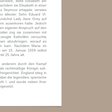
erstarb, lebte Elisabeth am
achdem sie Elisabeth in einer
as Seymour ertappte, verwies
hs ältester Sohn Eduard VI.
 zunächst Lady Jane Grey auf
erin auserkoren hatte. Jedoch
ren eigenen Anspruch auf den
päter zog sie zusammen mit
zeugte Katholikin versuchte
uben abzubringen, worauf es
ern kam. Nachdem Maria im
th am 15. Januar 1559 selbst
kt 25 Jahre alt.
er anderem durch den Kampf
 als rechtmäßige Königin sah.
ngerichtet. England stieg in
abei die legendäre spanische
th I. und wurde neben ihrer
igesetzt.