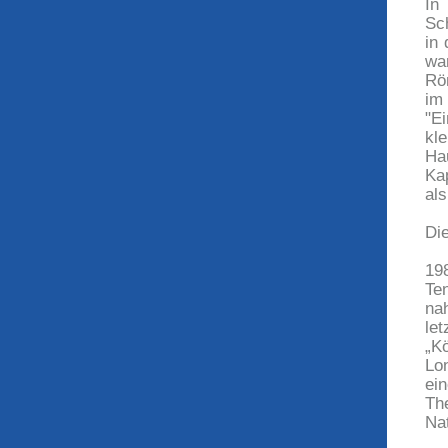
In
Sch
in
wa
Rö
im
"E
kl
Hau
Ka
als
Die
19
Te
na
le
„K
Lo
ei
Th
Na