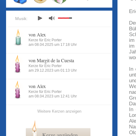
Eri
Musik:
De
Bü
von Alex
Sc
im
Kerze für Eric Porter
am 08.04.2025 um 17:18 Uhr
im
Ja
wo
von Margit de la Cuesta
Kerze für Eric Porter
In
am 29.12.2023 um 01:13 Uhr
un
und
von Alex
We
nac
Kerze für Eric Porter
am 08.04.2023 um 12:41 Uhr
Gr
Da
In
Weitere Kerzen anzeigen
Lo
Al
Na
Old
Kerze anzünden