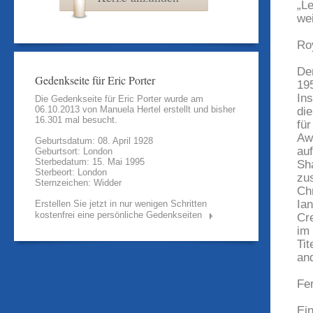
„L
we
Ro
De
Gedenkseite für Eric Porter
19
In
Die Gedenkseite für Eric Porter wurde am
06.10.2013 von
Manuela Hertel
erstellt und bisher
di
16.301 mal besucht.
fü
Aw
Geburtsdatum: 08. April 1928
au
Geburtsort: London
Sterbedatum: 15. Mai 1995
Sh
Sterbeort: London
zu
Sternzeichen: Widder
Ch
Ia
Erstellen Sie jetzt in nur wenigen Schritten
kostenfrei eine persönliche Gedenkseiten
Cr
im
Ti
and
Fe
Ei