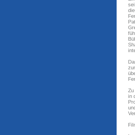
se
di
Fe
Pa
Gr
fü
Bü
Sh
int
Da
zu
üb
Fe
Zu 
in
Pr
un
Ver
Fi