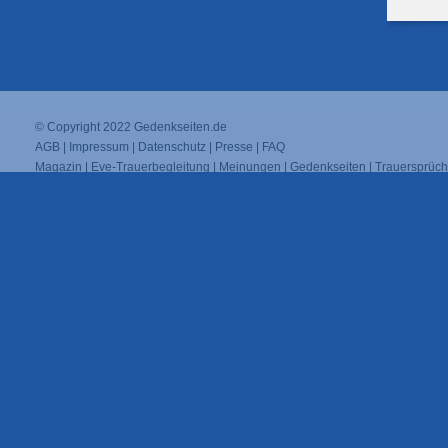
© Copyright 2022
Gedenkseiten.de
AGB
|
Impressum
|
Datenschutz
|
Presse
|
FAQ
Magazin
|
Eve-Trauerbegleitung
|
Meinungen
|
Gedenkseiten
|
Trauersprüc