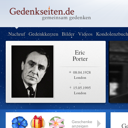
Nachruf
Gedenkkerzen
Bilder
Videos
Kondolenzbuc
Eric
Porter
08.04.1928
London
-
15.05.1995
London
Geschenke
Ge
anzeigen