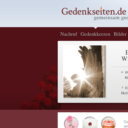
Nachruf
Gedenkkerzen
Bilder
E
Wi
0
H
0
Heil
G
an