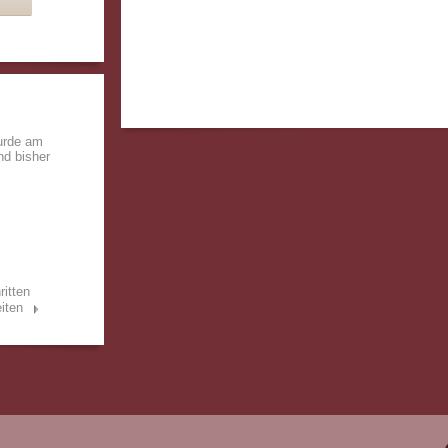
urde am
nd bisher
ritten
iten