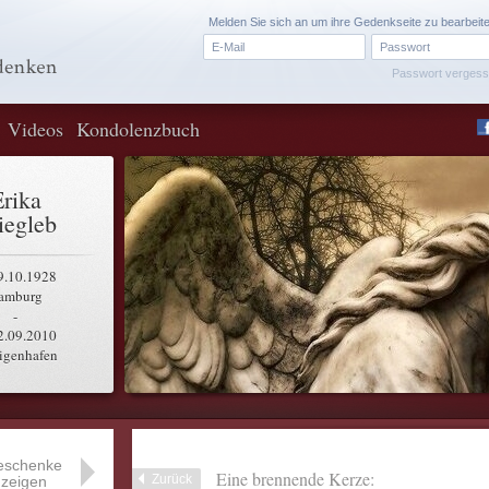
Melden Sie sich an um ihre Gedenkseite zu bearbeit
Passwort verges
Videos
Kondolenzbuch
rika
egleb
9.10.1928
amburg
-
2.09.2010
igenhafen
eschenke
Eine brennende Kerze:
Zurück
zeigen