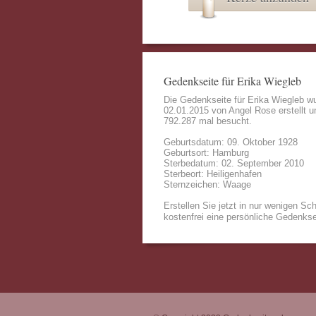
Gedenkseite für Erika Wiegleb
Die Gedenkseite für Erika Wiegleb w
02.01.2015 von
Angel Rose
erstellt u
792.287 mal besucht.
Geburtsdatum: 09. Oktober 1928
Geburtsort: Hamburg
Sterbedatum: 02. September 2010
Sterbeort: Heiligenhafen
Sternzeichen: Waage
Erstellen Sie jetzt in nur wenigen Sch
kostenfrei eine persönliche Gedenkse