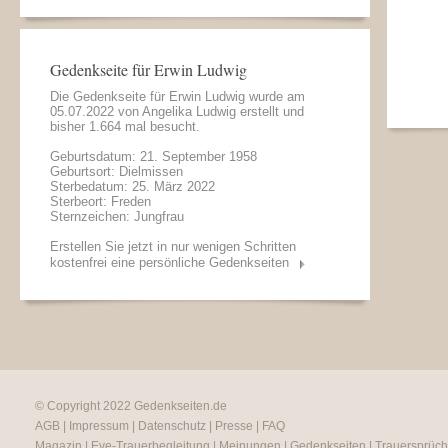
Gedenkseite für Erwin Ludwig
Die Gedenkseite für Erwin Ludwig wurde am
05.07.2022 von
Angelika Ludwig
erstellt und
bisher 1.664 mal besucht.
Geburtsdatum: 21. September 1958
Geburtsort: Dielmissen
Sterbedatum: 25. März 2022
Sterbeort: Freden
Sternzeichen: Jungfrau
Erstellen Sie jetzt in nur wenigen Schritten
kostenfrei eine persönliche Gedenkseiten
© Copyright 2022
Gedenkseiten.de
AGB
|
Impressum
|
Datenschutz
|
Presse
|
FAQ
Magazin
|
Eve-Trauerbegleitung
|
Meinungen
|
Gedenkseiten
|
Trauersprüc