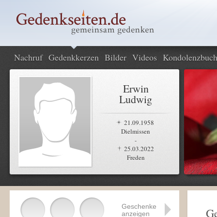
Nachruf
Gedenkkerzen
Bilder
Videos
Kondolenzbuc
Erwin
Ludwig
21.09.1958
Dielmissen
-
25.03.2022
Freden
Geschenke
G
anzeigen