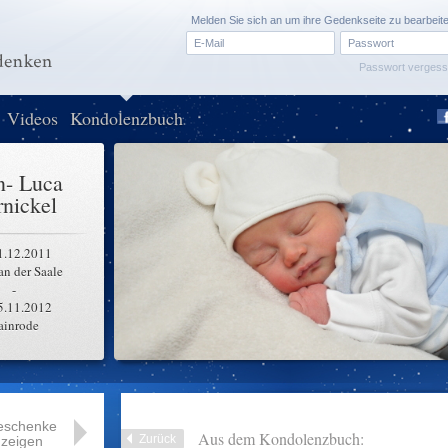
Melden Sie sich an um ihre Gedenkseite zu bearbeit
Passwort verges
Videos
Kondolenzbuch
n- Luca
nickel
1.12.2011
an der Saale
-
5.11.2012
ainrode
eschenke
Aus dem Kondolenzbuch:
Zurück
zeigen