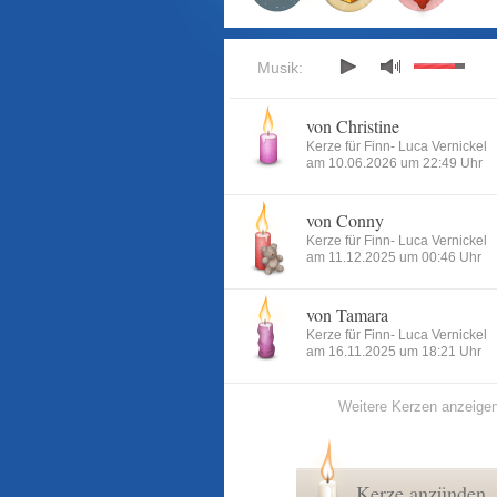
Musik:
von Christine
Kerze für Finn- Luca Vernickel
am 10.06.2026 um 22:49 Uhr
von Conny
Kerze für Finn- Luca Vernickel
am 11.12.2025 um 00:46 Uhr
von Tamara
Kerze für Finn- Luca Vernickel
am 16.11.2025 um 18:21 Uhr
Weitere Kerzen anzeige
Kerze anzünden