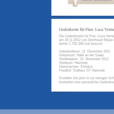
Gedenkseite für Finn- Luca Verni
Die Gedenkseite für Finn- Luca Verni
am 18.11.2012 von
Dornhauer Maija
e
bisher 1.702.208 mal besucht.
Geburtsdatum: 11. Dezember 2011
Geburtsort: Halle an der Saale
Sterbedatum: 15. November 2012
Sterbeort: Hainrode
Sternzeichen: Schütze
Friedhof: Südharz OT Hainrode
Erstellen Sie jetzt in nur wenigen Sch
kostenfrei eine persönliche Gedenkse