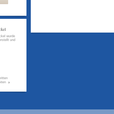
ckel
ckel wurde
rstellt und
ritten
iten