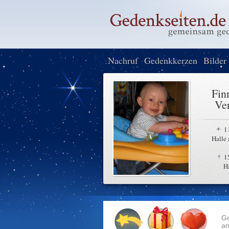
Nachruf
Gedenkkerzen
Bilder
Fin
Ver
1
Halle 
1
H
G
an