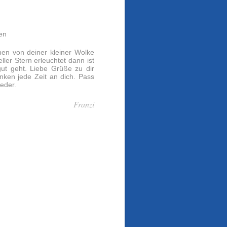
en
nen von deiner kleiner Wolke
ler Stern erleuchtet dann ist
gut geht. Liebe Grüße zu dir
enken jede Zeit an dich. Pass
eder.
Franzi