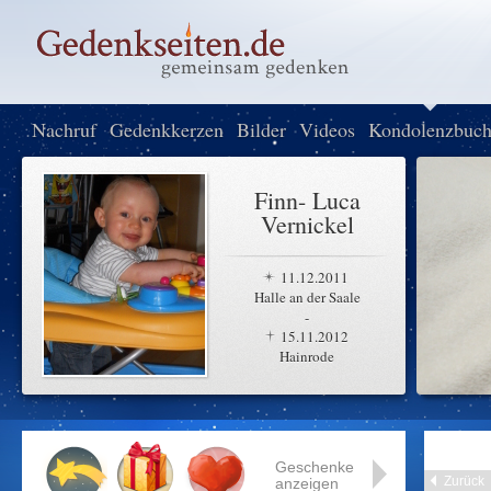
Nachruf
Gedenkkerzen
Bilder
Videos
Kondolenzbuc
Finn- Luca
Vernickel
11.12.2011
Halle an der Saale
-
15.11.2012
Hainrode
Geschenke
Zurück
anzeigen