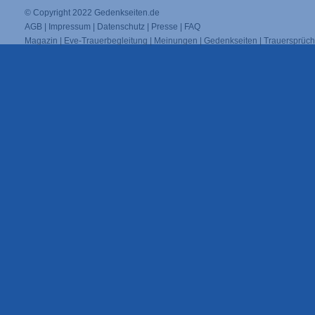
© Copyright 2022
Gedenkseiten.de
AGB
|
Impressum
|
Datenschutz
|
Presse
|
FAQ
Magazin
|
Eve-Trauerbegleitung
|
Meinungen
|
Gedenkseiten
|
Trauersprüc