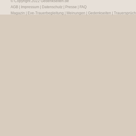
© Copyright 2022
Gedenkseiten.de
AGB
|
Impressum
|
Datenschutz
|
Presse
|
FAQ
Magazin
|
Eve-Trauerbegleitung
|
Meinungen
|
Gedenkseiten
|
Trauersprüc