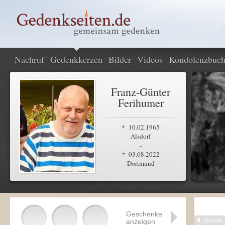
Nachruf
Gedenkkerzen
Bilder
Videos
Kondolenzbuc
Franz-Günter
Ferihumer
10.02.1965
Alsdorf
-
03.08.2022
Dortmund
Geschenke
Zurück
anzeigen