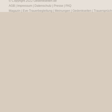
© Copyright 2022
Gedenkseiten.de
AGB
|
Impressum
|
Datenschutz
|
Presse
|
FAQ
Magazin
|
Eve-Trauerbegleitung
|
Meinungen
|
Gedenkseiten
|
Trauersprüc