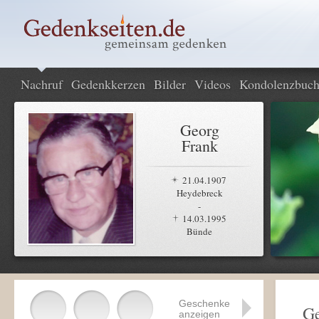
Nachruf
Gedenkkerzen
Bilder
Videos
Kondolenzbuc
Georg
Frank
21.04.1907
Heydebreck
-
14.03.1995
Bünde
Geschenke
Ge
anzeigen