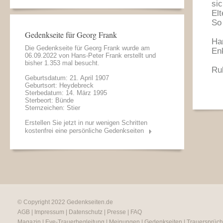
si
Elt
So
Gedenkseite für Georg Frank
Han
Die Gedenkseite für Georg Frank wurde am
Enk
06.09.2022 von
Hans-Peter Frank
erstellt und
bisher 1.353 mal besucht.
Ru
Geburtsdatum: 21. April 1907
Geburtsort: Heydebreck
Sterbedatum: 14. März 1995
Sterbeort: Bünde
Sternzeichen: Stier
Erstellen Sie jetzt in nur wenigen Schritten
kostenfrei eine persönliche Gedenkseiten
© Copyright 2022
Gedenkseiten.de
AGB
|
Impressum
|
Datenschutz
|
Presse
|
FAQ
Magazin
|
Eve-Trauerbegleitung
|
Meinungen
|
Gedenkseiten
|
Trauersprüc