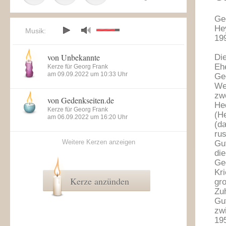
Ge
He
Musik:
19
von Unbekannte
Di
Ehe
Kerze für Georg Frank
am 09.09.2022 um 10:33 Uhr
Ge
We
zw
von Gedenkseiten.de
He
Kerze für Georg Frank
(H
am 06.09.2022 um 16:20 Uhr
(d
ru
Weitere Kerzen anzeigen
Gu
die
Ge
Kr
Kerze anzünden
gr
Zu
Gu
zw
19