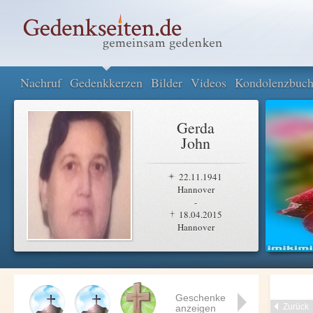
Nachruf
Gedenkkerzen
Bilder
Videos
Kondolenzbuc
Gerda
John
22.11.1941
Hannover
-
18.04.2015
Hannover
Geschenke
Zurück
anzeigen