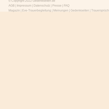
© Copyright 2022
Gedenkseiten.de
AGB
|
Impressum
|
Datenschutz
|
Presse
|
FAQ
Magazin
|
Eve-Trauerbegleitung
|
Meinungen
|
Gedenkseiten
|
Trauersprüc