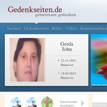
Nachruf
Gedenkkerzen
Bilder
Videos
Kondolenzbuc
Gerda
John
22.11.1941
Hannover
-
18.04.2015
Hannover
Geschenke
Zurück
anzeigen