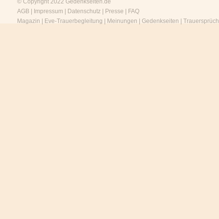
© Copyright 2022
Gedenkseiten.de
AGB
|
Impressum
|
Datenschutz
|
Presse
|
FAQ
Magazin
|
Eve-Trauerbegleitung
|
Meinungen
|
Gedenkseiten
|
Trauersprüc