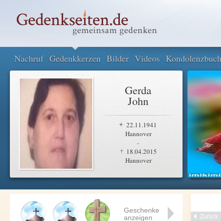
Nachruf
Gedenkkerzen
Bilder
Videos
Kondolenzbuc
Gerda
John
22.11.1941
Hannover
-
18.04.2015
Hannover
Geschenke
Zurück
anzeigen