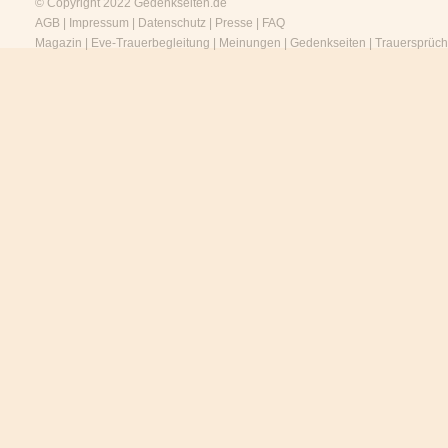
© Copyright 2022
Gedenkseiten.de
AGB
|
Impressum
|
Datenschutz
|
Presse
|
FAQ
Magazin
|
Eve-Trauerbegleitung
|
Meinungen
|
Gedenkseiten
|
Trauersprüc