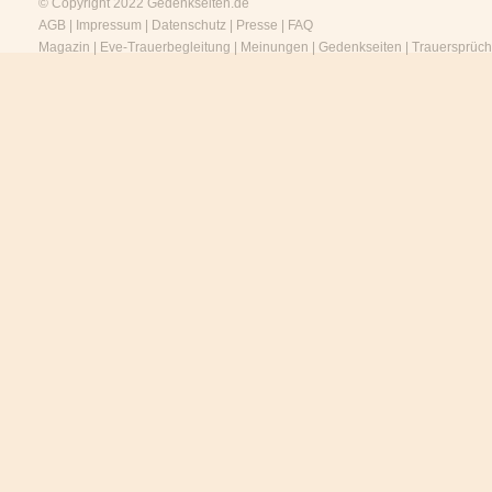
© Copyright 2022
Gedenkseiten.de
AGB
|
Impressum
|
Datenschutz
|
Presse
|
FAQ
Magazin
|
Eve-Trauerbegleitung
|
Meinungen
|
Gedenkseiten
|
Trauersprüc