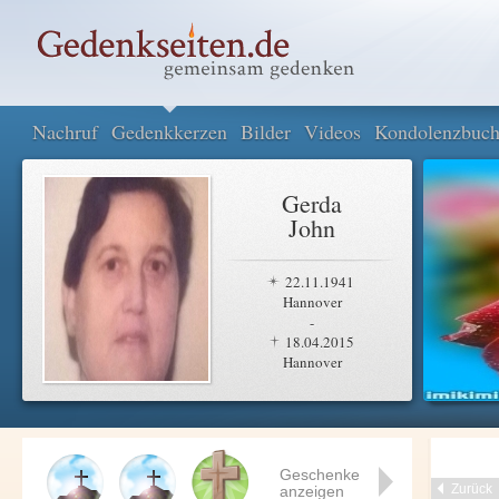
Nachruf
Gedenkkerzen
Bilder
Videos
Kondolenzbuc
Gerda
John
22.11.1941
Hannover
-
18.04.2015
Hannover
Geschenke
Zurück
anzeigen