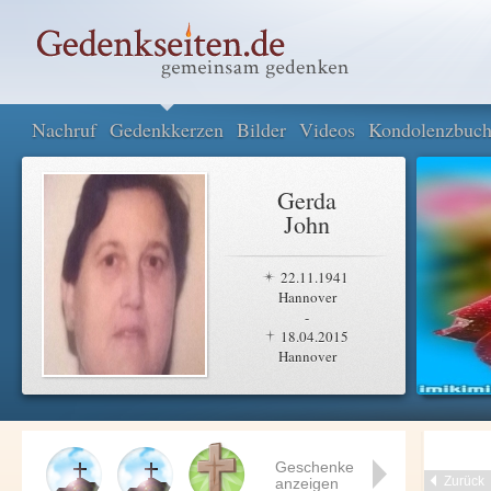
Nachruf
Gedenkkerzen
Bilder
Videos
Kondolenzbuc
Gerda
John
22.11.1941
Hannover
-
18.04.2015
Hannover
Geschenke
Zurück
anzeigen