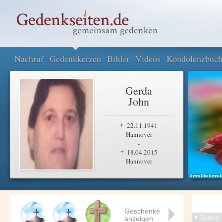
Nachruf
Gedenkkerzen
Bilder
Videos
Kondolenzbuc
Gerda
John
22.11.1941
Hannover
-
18.04.2015
Hannover
Geschenke
Zurück
anzeigen