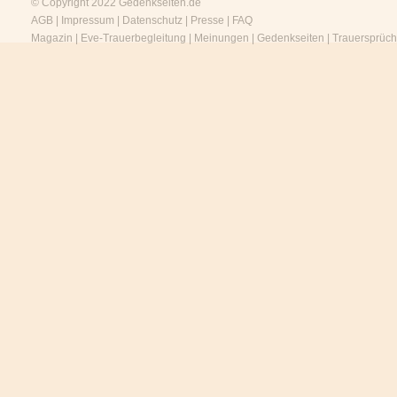
© Copyright 2022
Gedenkseiten.de
AGB
|
Impressum
|
Datenschutz
|
Presse
|
FAQ
Magazin
|
Eve-Trauerbegleitung
|
Meinungen
|
Gedenkseiten
|
Trauersprüc