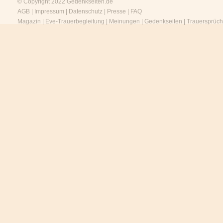
© Copyright 2022
Gedenkseiten.de
AGB
|
Impressum
|
Datenschutz
|
Presse
|
FAQ
Magazin
|
Eve-Trauerbegleitung
|
Meinungen
|
Gedenkseiten
|
Trauersprüc