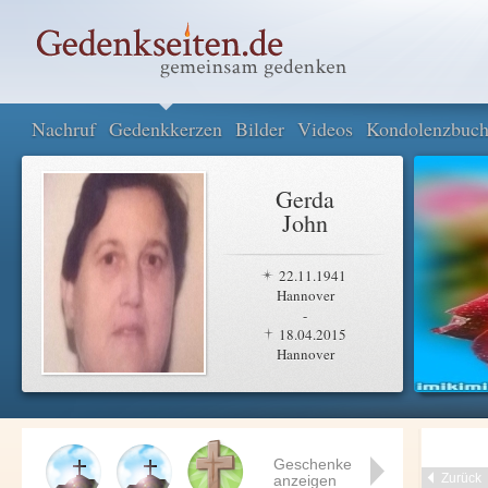
Nachruf
Gedenkkerzen
Bilder
Videos
Kondolenzbuc
Gerda
John
22.11.1941
Hannover
-
18.04.2015
Hannover
Geschenke
Zurück
anzeigen