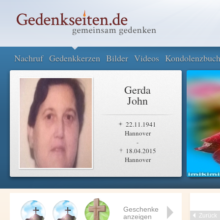
Nachruf
Gedenkkerzen
Bilder
Videos
Kondolenzbuc
Gerda
John
22.11.1941
Hannover
-
18.04.2015
Hannover
Geschenke
Zurück
anzeigen