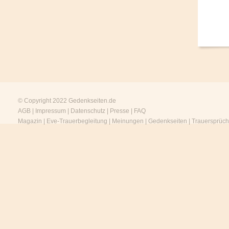
© Copyright 2022
Gedenkseiten.de
AGB
|
Impressum
|
Datenschutz
|
Presse
|
FAQ
Magazin
|
Eve-Trauerbegleitung
|
Meinungen
|
Gedenkseiten
|
Trauersprüc