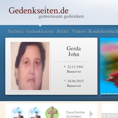
Nachruf
Gedenkkerzen
Bilder
Videos
Kondolenzbuc
Gerda
John
22.11.1941
Hannover
-
18.04.2015
Hannover
Geschenke
Zurück
anzeigen