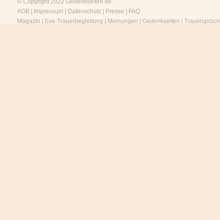
© Copyright 2022
Gedenkseiten.de
AGB
|
Impressum
|
Datenschutz
|
Presse
|
FAQ
Magazin
|
Eve-Trauerbegleitung
|
Meinungen
|
Gedenkseiten
|
Trauersprüc