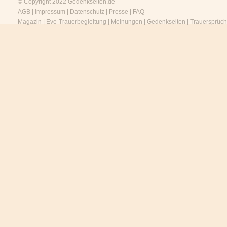
© Copyright 2022
Gedenkseiten.de
AGB
|
Impressum
|
Datenschutz
|
Presse
|
FAQ
Magazin
|
Eve-Trauerbegleitung
|
Meinungen
|
Gedenkseiten
|
Trauersprüc