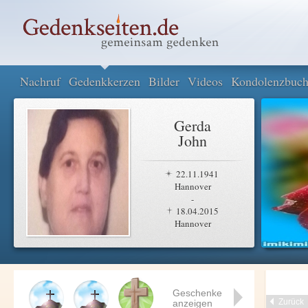
Nachruf
Gedenkkerzen
Bilder
Videos
Kondolenzbuc
Gerda
John
22.11.1941
Hannover
-
18.04.2015
Hannover
Geschenke
Zurück
anzeigen